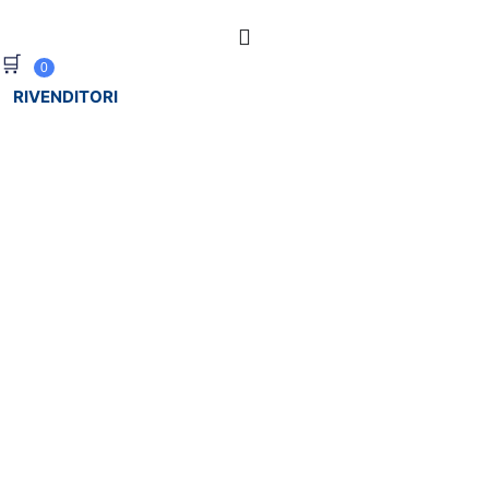
🛒
0
RIVENDITORI