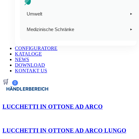
Paneele
Buchstützen
Umwelt
▸
Briefbeschwerer-Federn
Abfallbehälter im städtischen Stil für die
Medizinische Schränke
▸
Abfallsammlung
Perforatoren
Medizinische Schränke
Aschenbecher und Papierkörbe
CONFIGURATORE
Mehr
KATALOGE
Defibrillator-Schränke
NEWS
Toilettenpapierhalter
DOWNLOAD
KONTAKT US
Sportelli gas & Altro
🛒
0
HÄNDLERBEREICH
LUCCHETTI IN OTTONE AD ARCO
LUCCHETTI IN OTTONE AD ARCO LUNGO