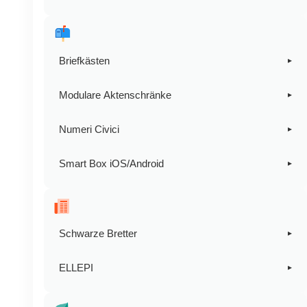
Hoteltresore
Werkzeug und Werkzeugkoffer
Tresor für Gewehre /
Kunststoff-Werkzeugschalen
Briefkästen
▸
Intelligente Box
Modulare Aktenschränke
▸
Blechkassetten
Innenbereich
Numeri Civici
▸
Stahlkassetten
Draußen
Serie STOCCOLMA
Smart Box iOS/Android
▸
Gästehaus
Zustellung von Paketen
Schwarze Bretter
▸
Magnetische Bodenplatten
ELLEPI
▸
Tastaturen
Hefter