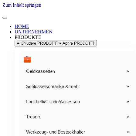
Zum Inhalt springen
HOME
UNTERNEHMEN
PRODUKTE
Chiudere PRODOTTI
Aprire PRODOTTI
Geldkassetten
▸
Geldkassetten
Schlüsselschränke & mehr
▸
Plastik-Münzgeldbörse
Schlüsselschränke
Lucchetti/Cilindri/Accessori
▸
Sicherheits-Schlüsselanhänger
Lucchetti
Tresore
▸
Smartphone locker
NEW
novità
Karabinerhaken und Schlüsselanhänger
Tresore
Werkzeug- und Besteckhalter
▸