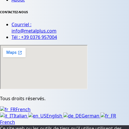
CONTACTEZ-NOUS
Courriel :
info@metalplus.com
Tél :
+39 0376 957004
Tous droits réservés.
French
Italian
English
German
French
Ce site web ou les outils de tiers qu'il utilise utilisent des