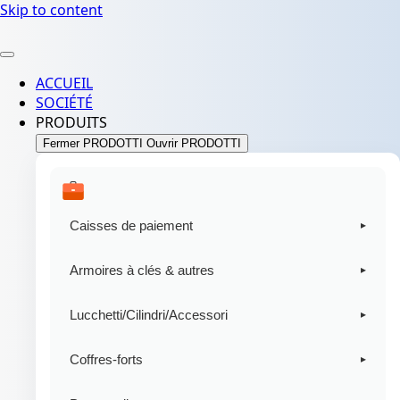
Skip to content
ACCUEIL
SOCIÉTÉ
PRODUITS
Fermer PRODOTTI
Ouvrir PRODOTTI
Caisses de paiement
▸
Caisses de paiement
Armoires à clés & autres
▸
Porte-monnaie en plastique
Armoires à clés
Lucchetti/Cilindri/Accessori
▸
Porte-clés de sécurité
Lucchetti
Coffres-forts
▸
Smartphone locker
NEW
novità
Mousquetons et porte-clés